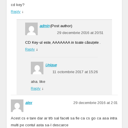
cd key?
Reply
↓
admin
(Post author)
29 decembrie 2016 at 20:51
CD Key-ul este, AAAAAAA in toate căsuțele .
Reply
↓
Unique
11 octombrie 2017 at 15:26
aha. like
Reply
↓
alex
29 decembrie 2016 at 2:01
Acest cs e tare dar ar trb sal faceti sa fie ca cs go ca asa intra
multi pe contul asta sa-l descarce