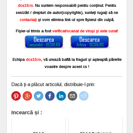
dcs16.ro
. Nu suntem responsabili pentru conținut. Pentru
sesizări / drepturi de autor(copyrights), sunteți rugați să ne
contactați
și vom elimina link-ul spre fișierul din culpă.
Fișier-ul trimis a fost
verificat/scanat de viruși și este curat!
Echipa
dcs16.ro
,
vă urează baftă la fraguri și așteaptă părerile
voastre despre acest cs !
Dacă ți-a plăcut articolul, distribuie-l prin:
Incearcă și :