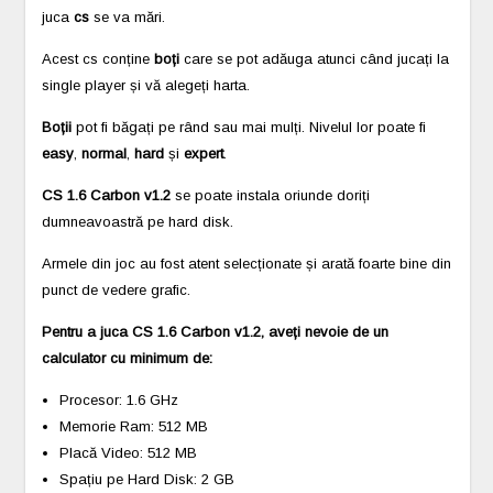
juca
cs
se va mări.
Acest cs conține
boți
care se pot adăuga atunci când jucați la
single player și vă alegeți harta.
Boții
pot fi băgați pe rând sau mai mulți. Nivelul lor poate fi
easy
,
normal
,
hard
și
expert
.
CS 1.6 Carbon v1.2
se poate instala oriunde doriți
dumneavoastră pe hard disk.
Armele din joc au fost atent selecționate și arată foarte bine din
punct de vedere grafic.
Pentru a juca CS 1.6 Carbon v1.2, aveți nevoie de un
calculator cu minimum de:
Procesor: 1.6 GHz
Memorie Ram: 512 MB
Placă Video: 512 MB
Spațiu pe Hard Disk: 2 GB