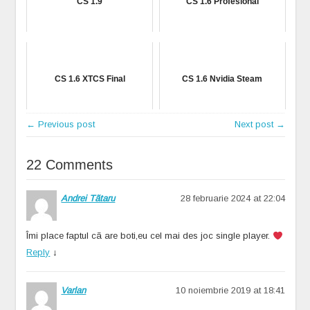
CS 1.9
CS 1.6 Profesional
CS 1.6 XTCS Final
CS 1.6 Nvidia Steam
← Previous post
Next post →
22 Comments
Andrei Tãtaru
28 februarie 2024 at 22:04
Îmi place faptul cã are boti,eu cel mai des joc single player.
Reply
↓
Varlan
10 noiembrie 2019 at 18:41