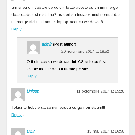
am si eu o intrebare de ce din toate aceste cs-uri imi merge
doar carbon si restul nu? as dori sa instalez unul normal dar
nu merge nici unul,am un laptop acer cu windows 8.
Reply
↓
admin
(Post author)
20 noiembrie 2017 at 18:52
O fi din cauza windowsu-lui. CS-urile au fost
testate inainte de a fi urcate pe site.
Reply
↓
Uniquz
11 octombrie 2017 at 15:28
Totusi ar trebuie sa se numeasca cs go non steam!!!
Reply
↓
BiLy
13 mai 2017 at 16:58