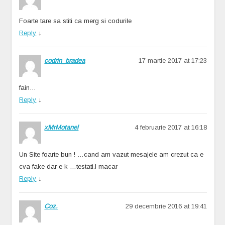
Foarte tare sa stiti ca merg si codurile
Reply
↓
codrin_bradea
17 martie 2017 at 17:23
fain…
Reply
↓
xMrMotanel
4 februarie 2017 at 16:18
Un Site foarte bun ! …cand am vazut mesajele am crezut ca e
cva fake dar e k …testati.l macar
Reply
↓
Coz.
29 decembrie 2016 at 19:41