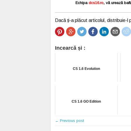
Echipa
dcs16.ro
,
vă urează baftă
Dacă ți-a plăcut articolul, distribuie-l p
Incearcă și :
CS 1.6 Evolution
CS 1.6 GO Edition
← Previous post