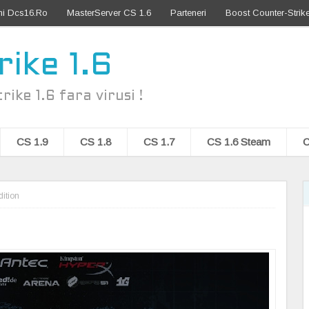
ni Dcs16.Ro
MasterServer CS 1.6
Parteneri
Boost Counter-Strike
ike 1.6
ke 1.6 fara virusi !
CS 1.9
CS 1.8
CS 1.7
CS 1.6 Steam
C
dition