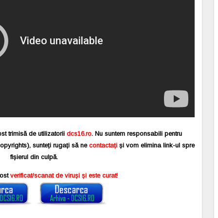
st trimisă de utilizatorii
dcs16.ro
. Nu suntem responsabili pentru
copyrights), sunteți rugați să ne
contactați
și vom elimina link-ul spre
fișierul din culpă.
fost
verificat/scanat de viruși și este curat!