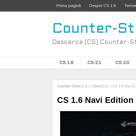
Prima pagină
Despre CS 1.6
Terme
Counter-Str
Descarca (CS) Counter-Stri
CS 1.6
CS 2.1
CS 2.0
Counter-Strike 1.6
>
Clienti CS
>
CS 1.6 Navi E
CS 1.6 Navi Edition