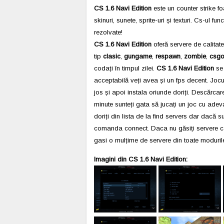
CS 1.6 Navi Edition
este un counter strike f
skinuri, sunete, sprite-uri și texturi. Cs-ul 
rezolvate!
CS 1.6 Navi Edition
oferă servere de calitate
tip
clasic
,
gungame
,
respawn
,
zombie
,
csg
codați în timpul zilei.
CS 1.6 Navi Edition
se 
acceptabilă veți avea și un fps decent. Joc
jos și apoi instala oriunde doriți. Descărca
minute sunteți gata să jucați un joc cu adeva
doriți din lista de la find servers dar dacă 
comanda connect. Daca nu găsiți servere car
gasi o mulțime de servere din toate modurile 
Imagini din CS 1.6 Navi Edition: