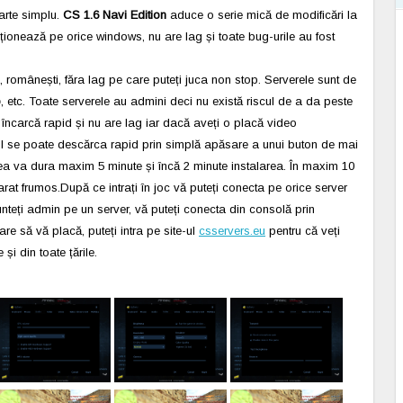
oarte simplu.
CS 1.6 Navi Edition
aduce o serie mică de modificări la
funcționează pe orice windows, nu are lag și toate bug-urile au fost
, românești, făra lag pe care puteți juca non stop. Serverele sunt de
o
, etc. Toate serverele au admini deci nu există riscul de a da peste
încarcă rapid și nu are lag iar dacă aveți o placă video
ul se poate descărca rapid prin simplă apăsare a unui buton de mai
rea va dura maxim 5 minute și încă 2 minute instalarea. În maxim 10
rat frumos.După ce intrați în joc vă puteți conecta pe orice server
sunteți admin pe un server, vă puteți conecta din consolă prin
e să vă placă, puteți intra pe site-ul
csservers.eu
pentru că veți
și din toate țările.